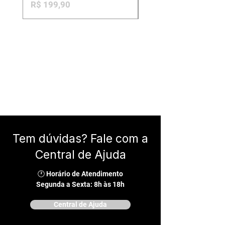
Preço
Preço
R$ 199,90
R$ 189,90
Tem dúvidas? Fale com a
Central de Ajuda
🕐 Horário de Atendimento
Segunda a Sexta: 8h às 18h
Central de Ajuda