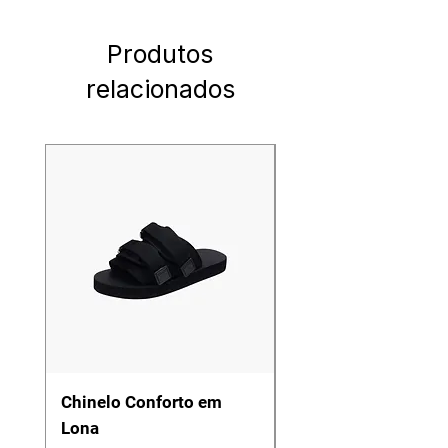
Produtos
relacionados
Chinelo Conforto em
Calça Masculina Sar
Lona
Slim