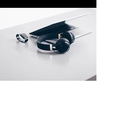
Endereço
Rua Prates, 194 - Bom Retiro
SP
01121-000
info@meusite.com